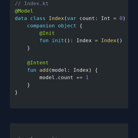
// Index.kt
@Model
data
class
Index
(
var
 count
:
 Int 
=
0
)
{
companion
object
{
@Init
fun
init
(
)
:
 Index 
=
Index
(
)
}
@Intent
fun
add
(
model
:
 Index
)
{
        model
.
count 
+=
1
}
}