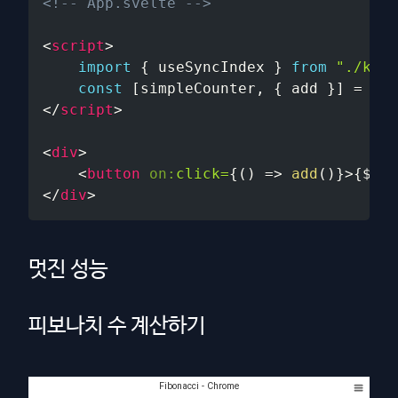
<!-- App.svelte -->
<
script
>
import
{
 useSyncIndex 
}
from
"./kiro
const
[
simpleCounter
,
{
 add 
}
]
=
use
</
script
>
<
div
>
<
button
on:
click=
{
(
)
=>
add
(
)
}
>
{
$sim
</
div
>
멋진 성능
피보나치 수 계산하기